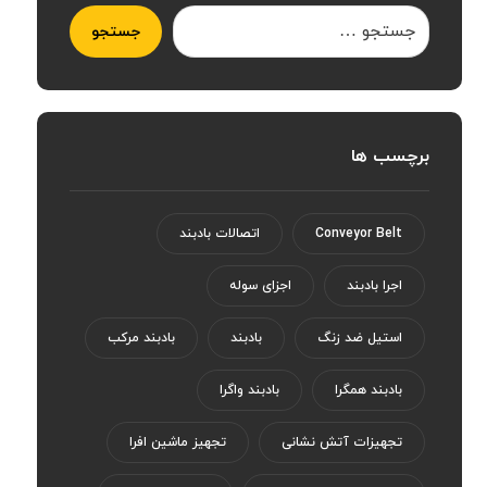
جستجو
برچسب ها
Conveyor Belt
اتصالات بادبند
اجرا بادبند
اجزای سوله
استیل ضد زنگ
بادبند
بادبند مرکب
بادبند همگرا
بادبند واگرا
تجهیزات آتش نشانی
تجهیز ماشین افرا