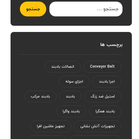
جستجو
برچسب ها
Conveyor Belt
اتصالات بادبند
اجرا بادبند
اجزای سوله
استیل ضد زنگ
بادبند
بادبند مرکب
بادبند همگرا
بادبند واگرا
تجهیزات آتش نشانی
تجهیز ماشین افرا