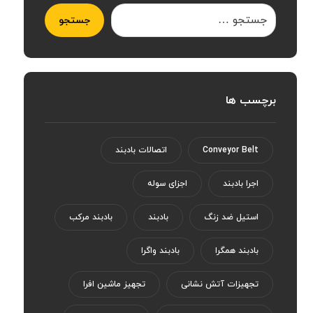
جستجو
برچسب ها
Conveyor Belt
اتصالات بادبند
اجرا بادبند
اجزای سوله
استیل ضد زنگ
بادبند
بادبند مرکب
بادبند همگرا
بادبند واگرا
تجهیزات آتش نشانی
تجهیز ماشین افرا